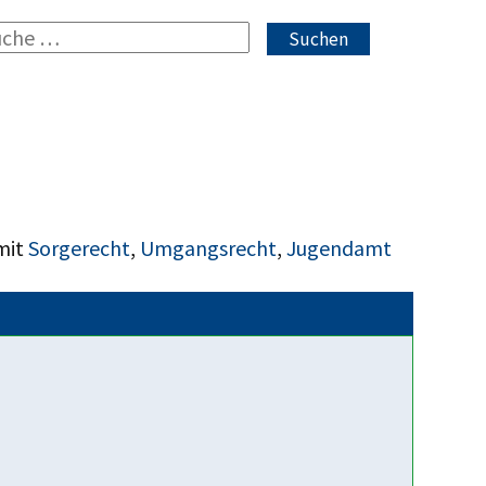
Suchen
mit
Sorgerecht
,
Umgangsrecht
,
Jugendamt
Fakten über uns
Parteipolitisch und
konfessionell unabhängig