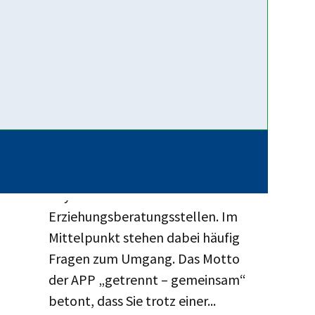
Weiterlesen …
12. Juni 2026
App für
(Trennungs-)Elternkommunikation:
Getrennt – Gemeinsam
Trennung und Scheidung gehören
mittlerweile zu den häufigsten
Anmeldegründen in den
bayerischen
Erziehungsberatungsstellen. Im
Mittelpunkt stehen dabei häufig
Fragen zum Umgang. Das Motto
der APP „getrennt – gemeinsam“
betont, dass Sie trotz einer...