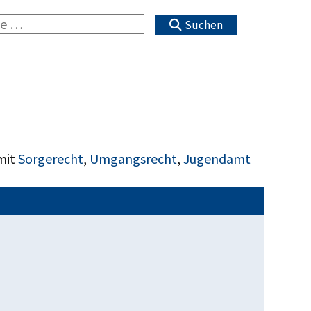
Suchen
mit
Sorgerecht
,
Umgangsrecht
,
Jugendamt
Fakten über uns
ELTERN BLEIBEN verteidigt
freiheitlich demokratische