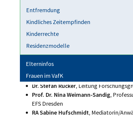
schlimmstenfalls hochstreitende Eltern.
Entfremdung
Kindliches Zeitempfinden
Der Familienkongress beschäftigt sich desha
Kinderrechte
Trennungskindern und ihren Familien mit Kon
Trennung unterstützt werden können und das 
Residenzmodelle
finden.
Elterninfos
Referenten (u.a.):
Frauen im VafK
Dr. Stefan Rücker
, Leitung Forschungsg
Prof. Dr. Nina Weimann-Sandig
, Profess
EFS Dresden
RA Sabine Hufschmidt
, Mediatorin/Anwä