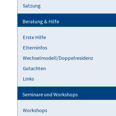
begleiten
Satzung
Beratung & Hilfe
Event exportieren
Erste Hilfe
Elterninfos
iCal-Datei speichern
Wechselmodell/Doppelresidenz
An Google Kalender senden
Gutachten
Links
An Yahoo Kalender senden
Seminare und Workshops
Send to Outlook Live
Workshops
Send to Microsoft Outlook