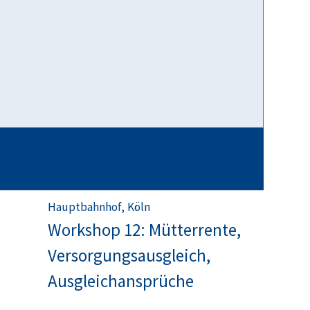
meinem Kind?
06.10.2026
19:00
-
22:00
Uhr
FamilienForum Köln Agnesviertel, Köln
Selbsthilfegruppe für Eltern
bei Trennung und
Scheidung
10.10.2026
09:00
-
Uhr
Hauptbahnhof, Köln
Workshop 12: Mütterrente,
Versorgungsausgleich,
Ausgleichansprüche