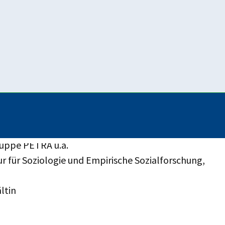
lb nach einer Bestandsaufnahme der Lage von
zepten wie Familien besser vor, während und nach
für sie und ihre Kinder bestes Betreuungsmodell
ruppe PETRA u.a.
ur für Soziologie und Empirische Sozialforschung,
ltin