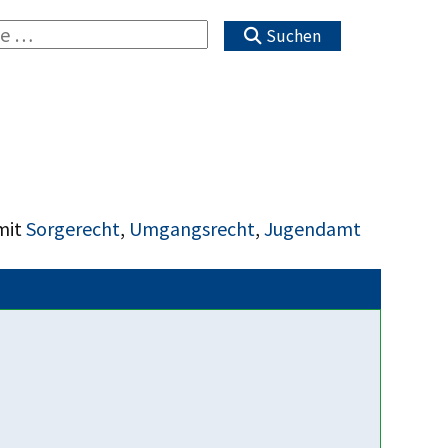
Suchen
mit
Sorgerecht
,
Umgangsrecht
,
Jugendamt
Fakten über uns
Beratung auch für
Homosexuelle Eltern