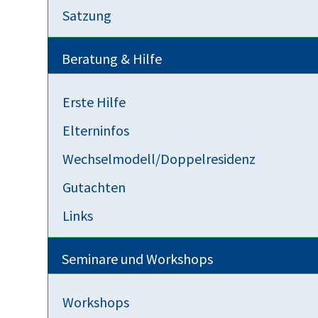
Satzung
Beratung & Hilfe
Event exportieren
Erste Hilfe
iCal-Datei speichern
Elterninfos
An Google Kalender senden
Wechselmodell/Doppelresidenz
Gutachten
An Yahoo Kalender senden
Links
Send to Outlook Live
Seminare und Workshops
Send to Microsoft Outlook
Workshops