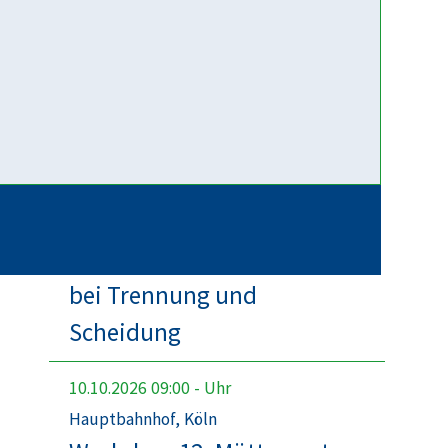
Online-Selbsthilfegruppe
"Trennung mit Kind": Wie
schütze ich die Bindung zu
meinem Kind?
06.10.2026
19:00
-
22:00
Uhr
FamilienForum Köln Agnesviertel, Köln
Selbsthilfegruppe für Eltern
bei Trennung und
Scheidung
10.10.2026
09:00
-
Uhr
Hauptbahnhof, Köln