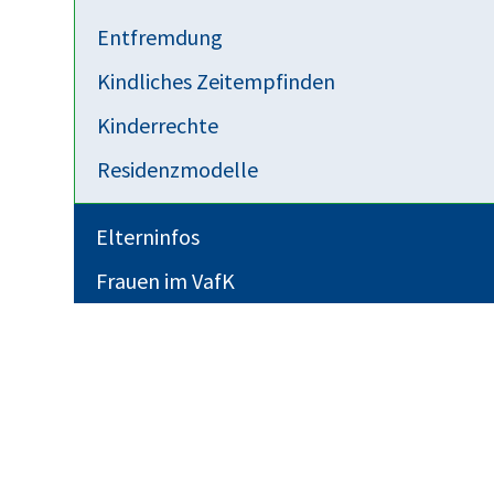
heute mit dem Arbeiten beginnen: 91,3 % der
Entfremdung
Kindliches Zeitempfinden
manndat.de/fakten-und-faltblaetter/
Kinderrechte
Residenzmodelle
Elterninfos
Frauen im VafK