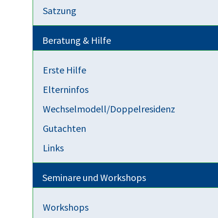
Satzung
Beratung & Hilfe
Event exportieren
Erste Hilfe
iCal-Datei speichern
Elterninfos
An Google Kalender senden
Wechselmodell/Doppelresidenz
Gutachten
An Yahoo Kalender senden
Links
Send to Outlook Live
Seminare und Workshops
Send to Microsoft Outlook
Workshops