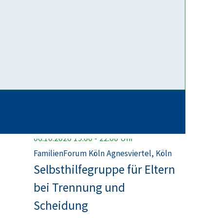
15.09.2026
19:00
-
21:30
Uhr
ZOOM,
Online-Selbsthilfegruppe
"Trennung mit Kind": Wie
schütze ich die Bindung zu
meinem Kind?
06.10.2026
19:00
-
22:00
Uhr
FamilienForum Köln Agnesviertel, Köln
Selbsthilfegruppe für Eltern
bei Trennung und
Scheidung