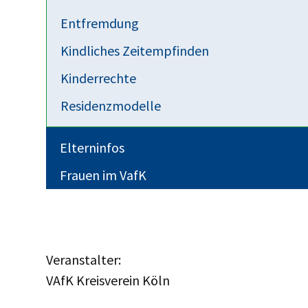
Der Zugang ist ab ca. 19:00 Uhr geschlossen;
Entfremdung
an der Tür und es kommt dann jemand zum Öf
Kindliches Zeitempfinden
pünktlich, damit der Ablauf nicht unnötig ge
Kinderrechte
Wer es nicht zur Präsenz-Selbsthilfegruppe sc
Residenzmodelle
3. Dienstag im Monat
oder die Hotline des B
Elterninfos
Bitte beachten: in seltenen Fällen kann die S
Frauen im VafK
Bitte kurz vorher nochmal auf der Website n
Veranstalter:
VAfK Kreisverein Köln