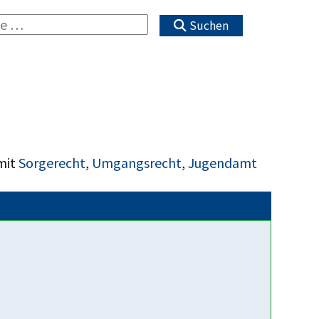
Suchen
mit
Sorgerecht
,
Umgangsrecht
,
Jugendamt
Fakten über uns
Mehrere hundert
Hilfesuchende jedes Jahr