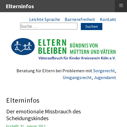
≡
Elterninfos
Leichte Sprache
Barrierefreiheit
Kontakt
Suchen
Beratung für Eltern bei Problemen mit
Sorgerecht
,
Umgangsrecht
,
Jugendamt
Elterninfos
Der emotionale Missbrauch des
Scheidungskindes
Erstellt: 31. Januar 2011