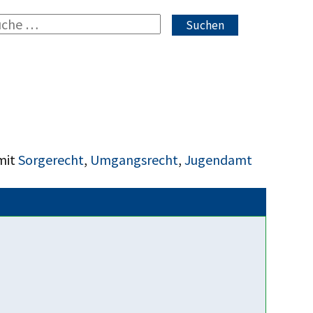
Suchen
mit
Sorgerecht
,
Umgangsrecht
,
Jugendamt
Fakten über uns
Ca. 30% unserer Mitglieder
sind Menschen mit