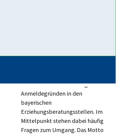
Empfehlungen im Hinblick auf...
Weiterlesen …
12. Juni 2026
App für
(Trennungs-)Elternkommunikation:
Getrennt – Gemeinsam
Trennung und Scheidung gehören
mittlerweile zu den häufigsten
Anmeldegründen in den
bayerischen
Erziehungsberatungsstellen. Im
Mittelpunkt stehen dabei häufig
Fragen zum Umgang. Das Motto