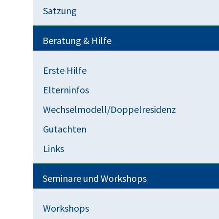
Satzung
Eltern-Kind-Entfremdung
Veranstaltung
Am 03. Juni findet in Bonn auf dem Münsteplat
Beratung & Hilfe
gibt es Informationen für Betroffene und Ang
Gesundheitswesen zu den Themen von A wie A
Erste Hilfe
auch einen Infostand der Kampagne "Genug 
Elterninfos
Entfremdung.
Wechselmodell/Doppelresidenz
Alle Infos zum Selbsthilfetag gibt es hier:
htt
Gutachten
bonn.de/content/e421/e6725/
Links
Seminare und Workshops
Workshops