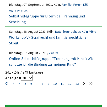
Dienstag, 07. September 2021, Köln,
FamilienForum Köln
Agnesviertel
Selbsthilfegruppe für Eltern bei Trennung und
Scheidung
Samstag, 28. August 2021, Köln,
Naturfreundehaus Köln-Mitte
Workshop V - Strafrecht und familienrechtlicher
Streit
Dienstag, 17. August 2021, ,
ZOOM
Online-Selbsthilfegruppe "Trennung mit Kind": Wie
schütze ich die Bindung zu meinem Kind?
Limite der Paginierungsliste
241 - 249 / 249 Einträge
Anzeige #
4
5
6
7
8
9
10
11
12
13