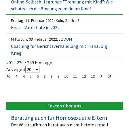
Online-Selbsthilfegruppe "Trennung mit Kind": Wie
schütze ich die Bindung zu meinem Kind?
Freitag, 11. Februar 2022, Köln,
ZentralE
Erstes Väter Café in 2022
Mittwoch, 09. Februar 2022, ,
ZOOM
Coaching für Gerichtsverhandlung mit FranzJörg
Krieg
Limite der Paginierungsliste
201 - 220 / 249 Einträge
Anzeige #
4
5
6
7
8
9
10
11
12
13
Fakten über uns
Beratung auch für Homosexuelle Eltern
Der Väteraufbruch berät auch nicht heterosexuell