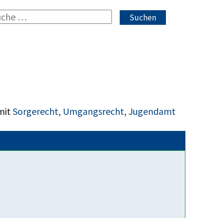
Suchen
mit
Sorgerecht
,
Umgangsrecht
,
Jugendamt
Fakten über uns
Parteipolitisch und
konfessionell unabhängig