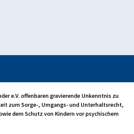
s ist für getrennt lebende Familien drin? Zunächst
upt gewidmet hat und die Arbeitsverweigerung der
beim Familienrecht
nder e.V. offenbaren gravierende Unkenntnis zu
keit zum Sorge-, Umgangs- und Unterhaltsrecht,
owie dem Schutz von Kindern vor psychischem