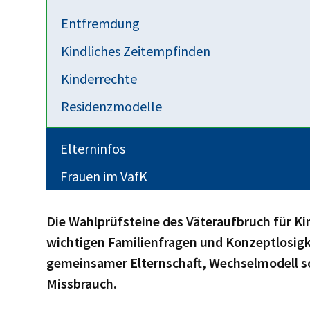
Der Koalitionsvertrag liegt auf dem Tisch. Wa
Entfremdung
ist löblich, dass man sich dem Thema überha
Kindliches Zeitempfinden
letzten Regierungen ad acta ist.
Kinderrechte
Residenzmodelle
Parteien weitestgehend konzeptlos 
Elterninfos
Pressemitteilung des Bundesvereins
Frauen im VafK
---------------------------------
Die Wahlprüfsteine des Väteraufbruch für Ki
wichtigen Familienfragen und Konzeptlosig
gemeinsamer Elternschaft, Wechselmodell s
Missbrauch.