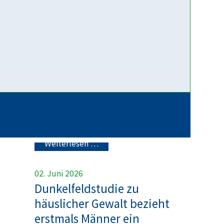
mittlerweile zu den häufigsten
Anmeldegründen in den
bayerischen
Erziehungsberatungsstellen. Im
Mittelpunkt stehen dabei häufig
Fragen zum Umgang. Das Motto
der APP „getrennt – gemeinsam“
betont, dass Sie trotz einer...
Weiterlesen …
02. Juni 2026
Dunkelfeldstudie zu
häuslicher Gewalt bezieht
erstmals Männer ein