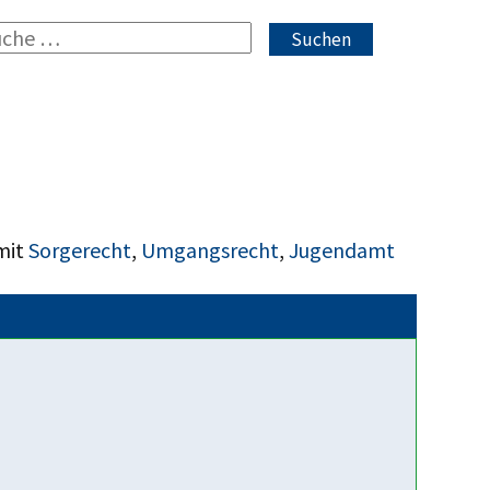
Suchen
mit
Sorgerecht
,
Umgangsrecht
,
Jugendamt
Fakten über uns
30 Jahre Väteraufbruch für
Kinder