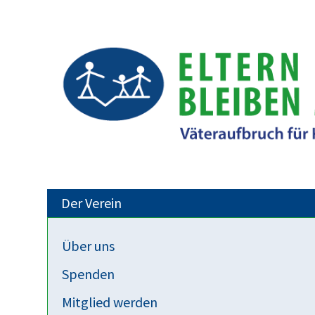
Der Verein
Über uns
Freizeit
Spenden
Treki-Feriencamp 2026 – jetzt Anme
Mitglied werden