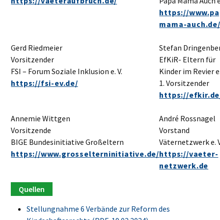
https://vaeteraufbruch.de/
Papa Mama Auch e.
https://www.pa
mama-auch.de
Gerd Riedmeier
Stefan Dringenbe
Vorsitzender
EfKiR- Eltern für
FSI – Forum Soziale Inklusion e. V.
Kinder im Revier e.
https://fsi-ev.de/
1. Vorsitzender
https://efkir.de
Annemie Wittgen
André Rossnagel
Vorsitzende
Vorstand
BIGE Bundesinitiative Großeltern
Väternetzwerk e. 
https://www.grosselterninitiative.de/
https://vaeter-
netzwerk.de
Stellungnahme 6 Verbände zur Reform des