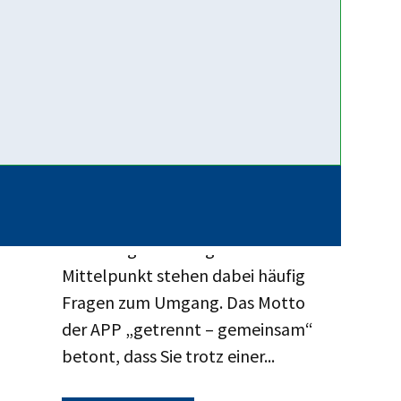
12. Juni 2026
App für
(Trennungs-)Elternkommunikation:
Getrennt – Gemeinsam
Trennung und Scheidung gehören
mittlerweile zu den häufigsten
Anmeldegründen in den
bayerischen
Erziehungsberatungsstellen. Im
Mittelpunkt stehen dabei häufig
Fragen zum Umgang. Das Motto
der APP „getrennt – gemeinsam“
betont, dass Sie trotz einer...