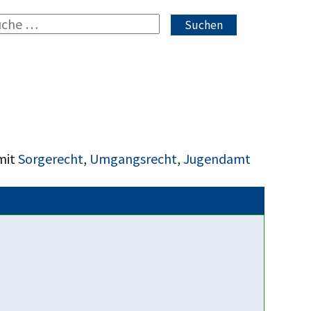
Suchen
mit
Sorgerecht
,
Umgangsrecht
,
Jugendamt
Fakten über uns
Beratung auch für
Homosexuelle Eltern