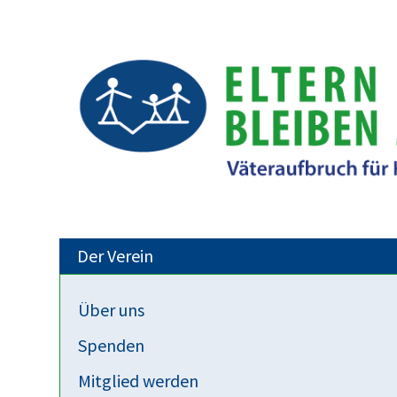
Der Verein
Über uns
Rechtsprechung
Spenden
Mütterrente: Rückwirkende Abänder
Mitglied werden