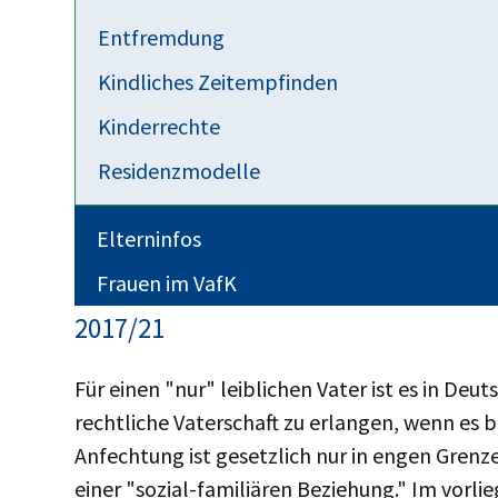
Entfremdung
Jugendamt und Verfahrenspfleger hatten dara
Kindliches Zeitempfinden
beeinflusste und den Umgang ablehnte. Tro
Anhörung des Kindes und ohne ein von den F
Kinderrechte
ausgesetzt. Auch das Bundesverfassungsgeric
Residenzmodelle
Die Bundesregierung beantragte die Abweisu
Elterninfos
Frauen im VafK
Väteraufbruch: Stellungnahme zum 
2017/21
Für einen "nur" leiblichen Vater ist es in De
rechtliche Vaterschaft zu erlangen, wenn es b
Anfechtung ist gesetzlich nur in engen Grenz
einer "sozial-familiären Beziehung." Im vorl