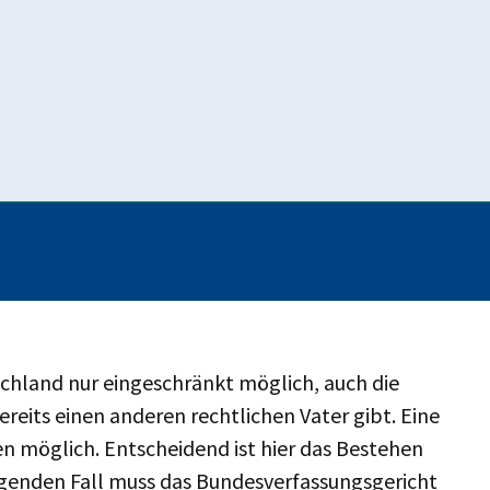
uf hingewiesen, dass die Mutter das Kind
tzdem hatte das OLG den Umgang ohne weitere
achprofessionen gefordertes Gutachten für Monate
ht (1 BvR 373/20) hatte daran nichts beanstandet.
ng der Klage.
Verfassungsbeschwerdeverfahren 1 BvR
utschland nur eingeschränkt möglich, auch die
ereits einen anderen rechtlichen Vater gibt. Eine
en möglich. Entscheidend ist hier das Bestehen
iegenden Fall muss das Bundesverfassungsgericht