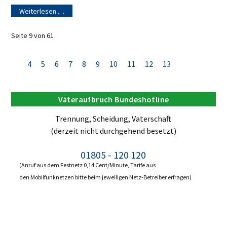
Weiterlesen …
Seite 9 von 61
4
5
6
7
8
9
10
11
12
13
Väteraufbruch Bundeshotline
Trennung, Scheidung, Vaterschaft
(derzeit nicht durchgehend besetzt)
01805 - 120 120
(Anruf aus dem Festnetz 0,14 Cent/Minute, Tarife aus
den Mobilfunknetzen bitte beim jeweiligen Netz-Betreiber erfragen)